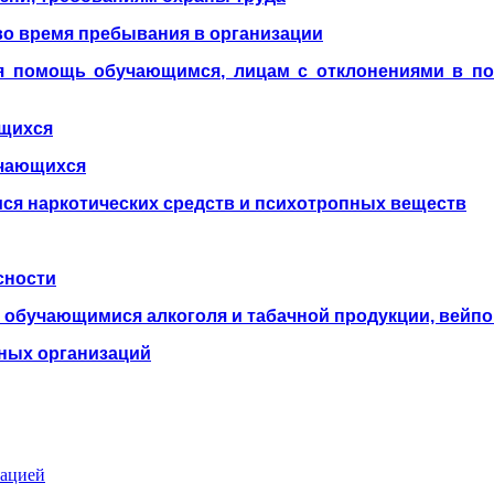
о время пребывания в организации
кая помощь обучающимся, лицам с отклонениями в 
ющихся
учающихся
ся наркотических средств и психотропных веществ
сности
 обучающимися алкоголя и табачной продукции, вейпо
ных организаций
зацией