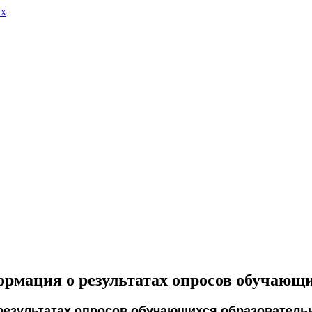
их
ормация о результатах опросов обучающ
езультатах опросов обучающихся образователь