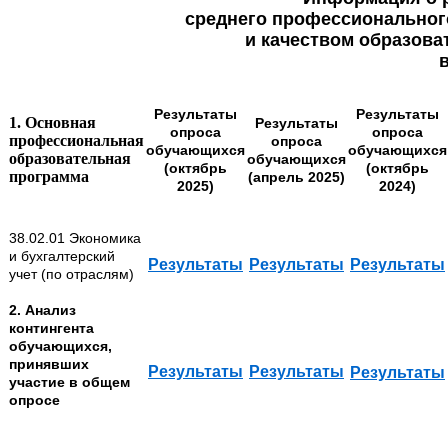
среднего профессиональног
и качеством образова
Результаты
Результаты
1. Основная
Результаты
опроса
опроса
профессиональная
опроса
обучающихся
обучающихся
образовательная
обучающихся
(октябрь
(октябрь
программа
(апрель 2025)
2025)
2024)
38.02.01 Экономика
и бухгалтерский
Результаты
Результаты
Результаты
учет (по отраслям)
2. Анализ
контингента
обучающихся,
принявших
Результаты
Результаты
Результаты
участие в общем
опросе