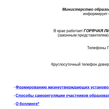
Министерство образов
информирует о
В крае работает
ГОРЯЧАЯ Л
(законным представителям)
Телефоны 
Круглосуточный телефон довери
-
Формированию жизнеутверждающих установок
-
Способы саморегуляции участников образоват
-
О буллинге*