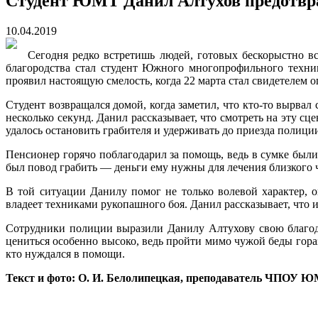
Студент ЮМТ Данил Алтухов предотвр
10.04.2019
Сегодня редко встретишь людей, готовых бескорыстно в
благородства стал студент Южного многопрофильного техн
проявил настоящую смелость, когда 22 марта стал свидетелем о
Студент возвращался домой, когда заметил, что кто-то вырвал 
несколько секунд. Данил рассказывает, что смотреть на эту с
удалось остановить грабителя и удерживать до приезда полиции
Пенсионер горячо поблагодарил за помощь, ведь в сумке были
был повод грабить — деньги ему нужны для лечения близкого ч
В той ситуации Данилу помог не только волевой характер, 
владеет техниками рукопашного боя. Данил рассказывает, что 
Сотрудники полиции выразили Данилу Алтухову свою благод
цениться особенно высоко, ведь пройти мимо чужой беды гораз
кто нуждался в помощи.
Текст и фото: О. И. Белолипецкая, преподаватель ЧПОУ 