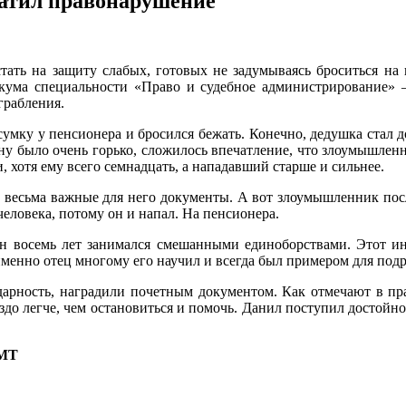
атил правонарушение
стать на защиту слабых, готовых не задумываясь броситься на
икума специальности «Право и судебное администрирование
грабления.
сумку у пенсионера и бросился бежать. Конечно, дедушка стал д
цену было очень горько, сложилось впечатление, что злоумышле
, хотя ему всего семнадцать, а нападавший старше и сильнее.
 весьма важные для него документы. А вот злоумышленник посл
еловека, потому он и напал. На пенсионера.
он восемь лет занимался смешанными единоборствами. Этот и
именно отец многому его научил и всегда был примером для под
арность, наградили почетным документом. Как отмечают в пр
до легче, чем остановиться и помочь. Данил поступил достойно,
ЮМТ