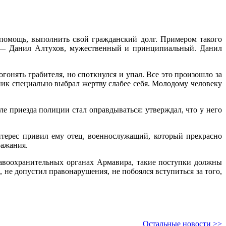
 помощь, выполнить свой гражданский долг. Примером такого
» — Данил Алтухов, мужественный и принципиальный. Данил
огонять грабителя, но споткнулся и упал. Все это произошло за
нник специально выбрал жертву слабее себя. Молодому человеку
е приезда полиции стал оправдываться: утверждал, что у него
нтерес привил ему отец, военнослужащий, который прекрасно
ражания.
авоохранительных органах Армавира, такие поступки должны
 не допустил правонарушения, не побоялся вступиться за того,
Остальные новости >>